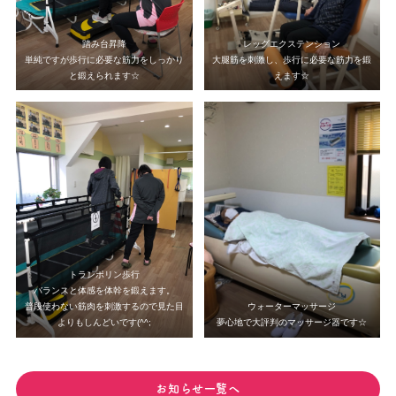
踏み台昇降
レッグエクステンション
単純ですが歩行に必要な筋力をしっかり
大腿筋を刺激し、歩行に必要な筋力を鍛
と鍛えられます☆
えます☆
トランポリン歩行
バランスと体感を体幹を鍛えます。
普段使わない筋肉を刺激するので見た目
ウォーターマッサージ
よりもしんどいです(^^;
夢心地で大評判のマッサージ器です☆
お知らせ一覧へ