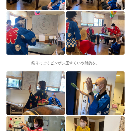
祭りっぽくピンポン玉すくいや射的を。